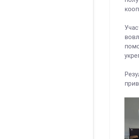
кооп
Учас
вовл
помо
укре
Резу
прив