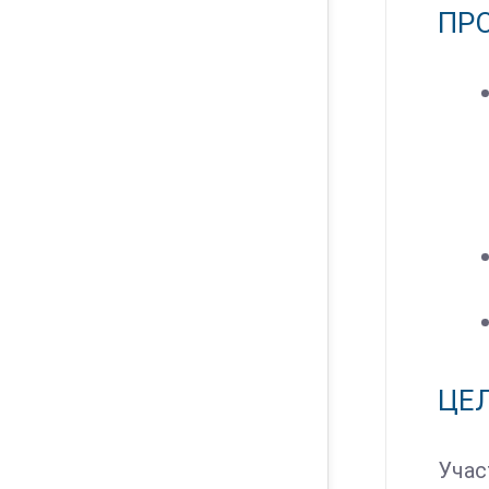
ПР
ЦЕ
Учас