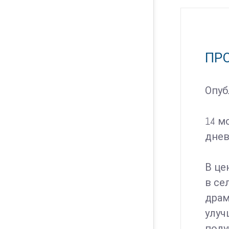
ПРО
Опу
14 м
днев
В це
в се
драм
улуч
полу