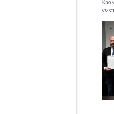
Кром
со
с