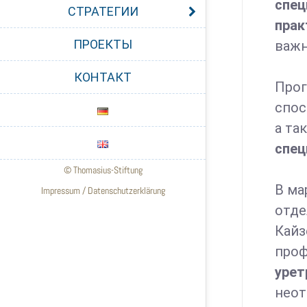
спец
СТРАТЕГИИ
пра
ПРОЕКТЫ
важн
КОНТАКТ
Прог
спос
а та
спец
© Thomasius-Stiftung
В ма
Impressum
/
Datenschutzerklärung
отде
Кайз
проф
урет
неот