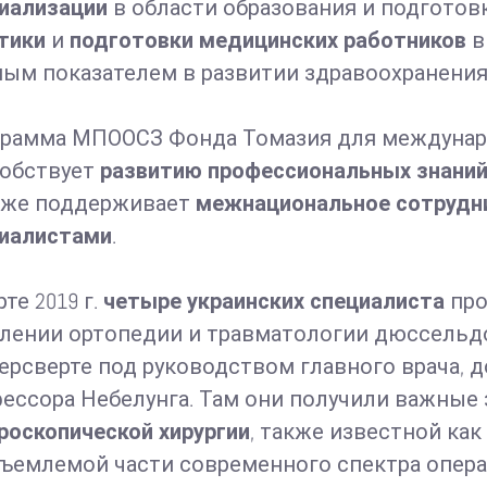
иализации
в области образования и подготов
ктики
и
подготовки медицинских работников
в
ым показателем в развитии здравоохранения
рамма МПООСЗ Фонда Томазия для междунаро
обствует
развитию профессиональных знани
кже поддерживает
межнациональное сотрудни
иалистами
.
рте 2019 г.
четыре украинских специалиста
про
лении ортопедии и травматологии дюссель
ерсверте под руководством главного врача, д
ессора Небелунга. Там они получили важные 
роскопической хирургии
, также известной как
ъемлемой части современного спектра опер