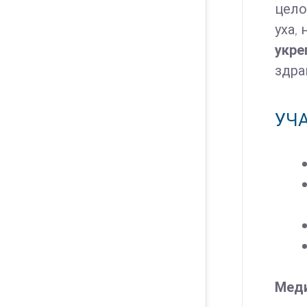
цело
уха,
укре
здра
УЧА
Меди