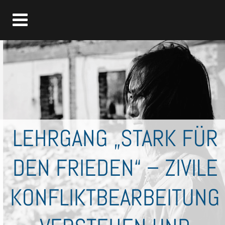
LEHRGANG „STARK FÜR
DEN FRIEDEN“ – ZIVILE
KONFLIKTBEARBEITUNG